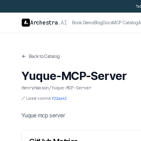
🦄
Archestra
.AI
Book Demo
Blog
Docs
MCP Catalog
A
Back to Catalog
Yuque-MCP-Server
HenryHaoson
/
Yuque-MCP-Server
🔗 Latest commit:
f22aa42
Yuque mcp server