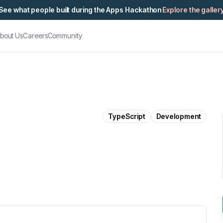
See what people built during the Apps Hackathon
Explore the galler
bout Us
Careers
Community
TypeScript
Development