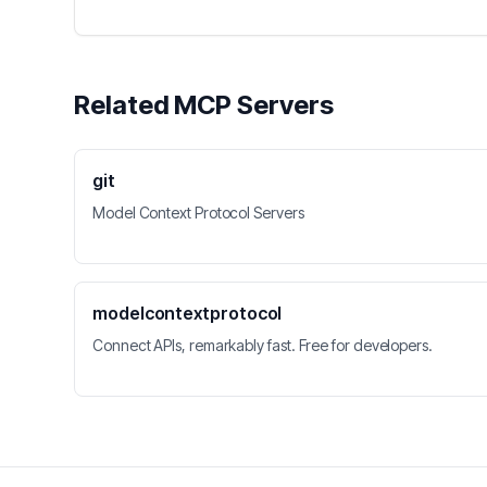
Related MCP Servers
git
Model Context Protocol Servers
modelcontextprotocol
Connect APIs, remarkably fast. Free for developers.