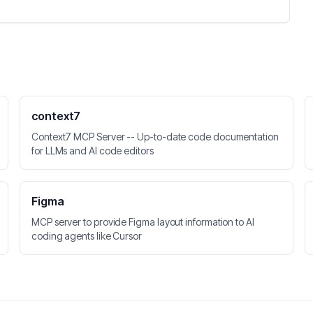
context7
Context7 MCP Server -- Up-to-date code documentation
for LLMs and AI code editors
Figma
MCP server to provide Figma layout information to AI
coding agents like Cursor