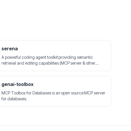
serena
A powerful coding agent toolkit providing semantic
retrieval and editing capabilities (MCP server & other
integrations)
genai-toolbox
MCP Toolbox for Databases is an open source MCP server
for databases.