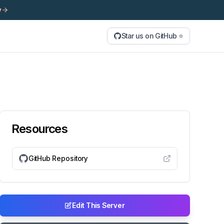
y
Star us on GitHub ⭐
Resources
GitHub Repository
Edit This Server