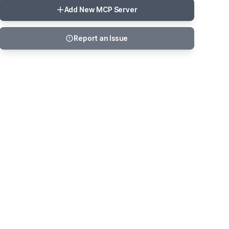
Add New MCP Server
Report an Issue