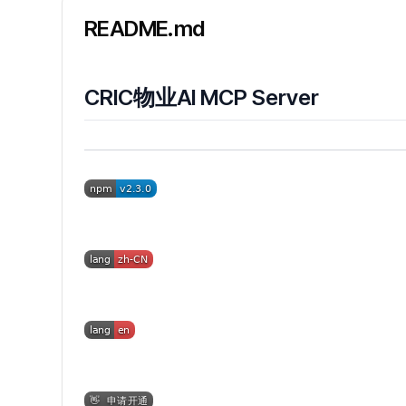
README.md
CRIC物业AI MCP Server