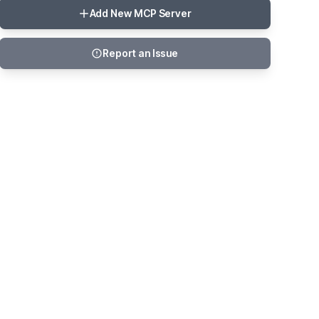
Add New MCP Server
Report an Issue