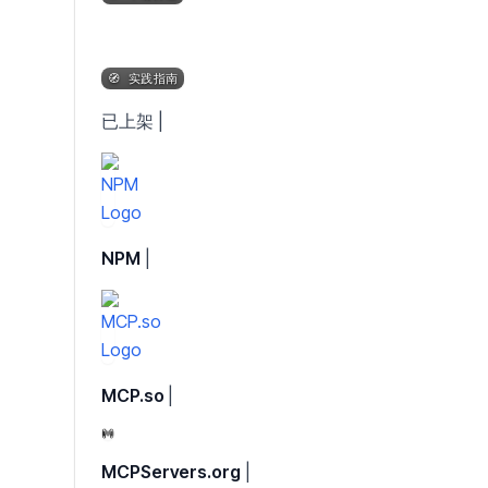
已上架 |
NPM
|
MCP.so
|
MCPServers.org
|