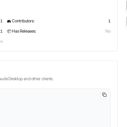
1
👥 Contributors:
1
1
📦 Has Releases:
No
No
ude Desktop and other clients.