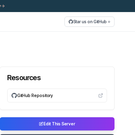
y
Star us on GitHub ⭐
Resources
GitHub Repository
Edit This Server