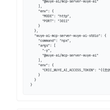
      "@wuye-ai/mcp-server-wuye-ai"

    ],

    "env": {

      "MODE": "http",

      "PORT": "3011"

    }

  },

  "wuye-ai-mcp-server-wuye-ai-stdio": {

    "command": "npx",

    "args": [

      "-y",

      "@wuye-ai/mcp-server-wuye-ai"

    ],

    "env": {

      "CRIC_WUYE_AI_ACCESS_TOKEN": "{{您
    }

  }

}