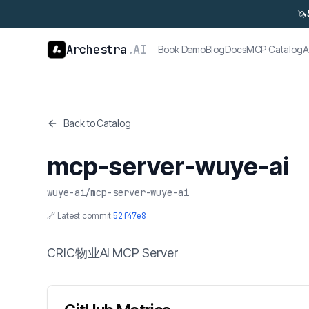
🦄
Archestra
.AI
Book Demo
Blog
Docs
MCP Catalog
A
Back to Catalog
mcp-server-wuye-ai
wuye-ai
/
mcp-server-wuye-ai
🔗 Latest commit:
52f47e8
CRIC物业AI MCP Server