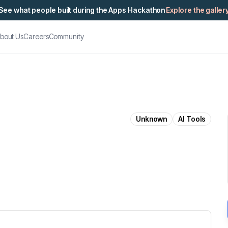
See what people built during the Apps Hackathon
Explore the galler
bout Us
Careers
Community
Unknown
AI Tools