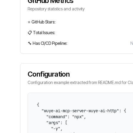
GitHub Metrics
Repository statistics and activity
⭐ GitHub Stars:
📋 Total Issues:
🔧 Has CI/CD Pipeline:
Configuration
Configuration example extracted from README.md for Cla
{

  "wuye-ai-mcp-server-wuye-ai-http": {

    "command": "npx",

    "args": [

      "-y",
